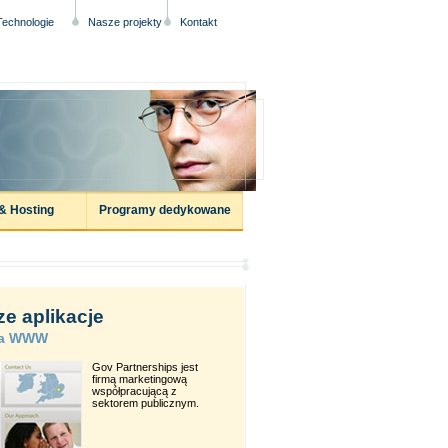
Technologie
Nasze projekty
Kontakt
& Hosting
Programy dedykowane
e aplikacje
na WWW
Gov Partnerships jest
firmą marketingową
współpracującą z
sektorem publicznym.