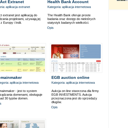
rAct Extranet
Health Bank Account
ria:
aplikacja extranet
Kategoria:
aplikacja internetowa
ct extranet jest aplikacją do
The Health Bank oferuje proste
zania projektami, używają jej
badania oraz dostęp do niektórych
z Europy i Indii.
statystyk badanych wielkości.
Opis
mainmaker
EGB auction online
egoria:
aplikacja internetowa
Kategoria:
aplikacja internetowa
ainmaker - jest to system
Aukcja on-line stworzona dla firmy
ządzania domenami, obsługuje
EGB INVESTMENTS. Aukcja
ad 30 typów domen.
przeznaczona jest do sprzedaży
długów.
s
Opis