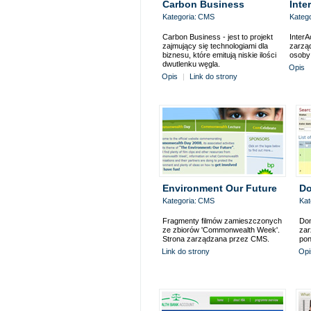
Carbon Business
Inte
Kategoria:
CMS
Katego
Carbon Business - jest to projekt
InterA
zajmujący się technologiami dla
zarząd
biznesu, które emitują niskie ilości
osoby 
dwutlenku węgla.
Opis
Opis
|
Link do strony
Environment Our Future
Do
Kategoria:
CMS
Kat
Fragmenty filmów zamieszczonych
Dom
ze zbiorów 'Commonwealth Week'.
zar
Strona zarządzana przez CMS.
pon
Link do strony
Opi