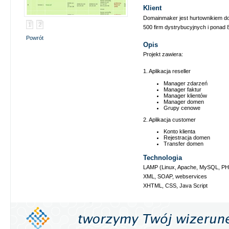
Klient
Domainmaker jest hurtownikiem do
1
2
500 firm dystrybucyjnych i ponad
Powrót
Opis
Projekt zawiera:
1. Aplikacja reseller
Manager zdarzeń
Manager faktur
Manager klientów
Manager domen
Grupy cenowe
2. Aplikacja customer
Konto klienta
Rejestracja domen
Transfer domen
Technologia
LAMP (Linux, Apache, MySQL, PH
XML, SOAP, webservices
XHTML, CSS, Java Script